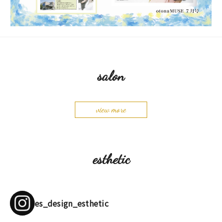
salon
view more
esthetic
es_design_esthetic